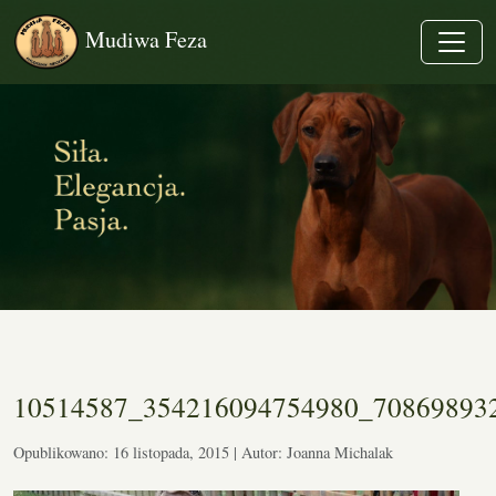
Mudiwa Feza
10514587_354216094754980_70869893
Opublikowano: 16 listopada, 2015 | Autor: Joanna Michalak