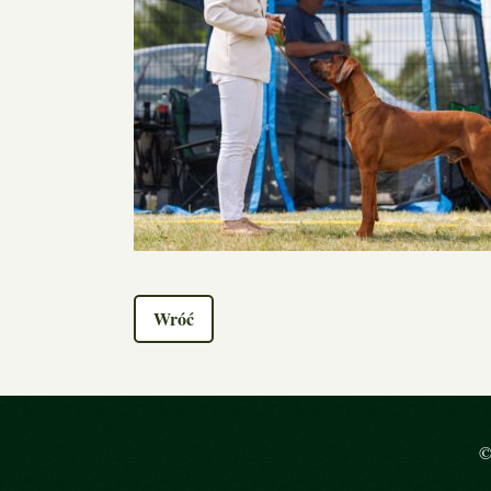
Wróć
©