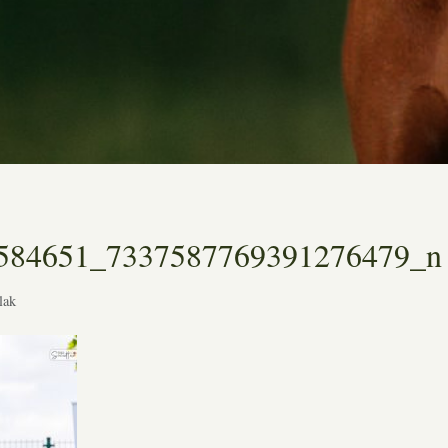
584651_7337587769391276479_n
lak