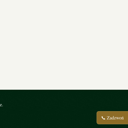
e.
📞 Zadzwoń