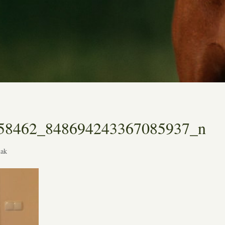
58462_848694243367085937_n
lak