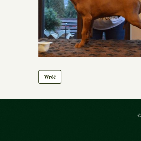
Wróć
©