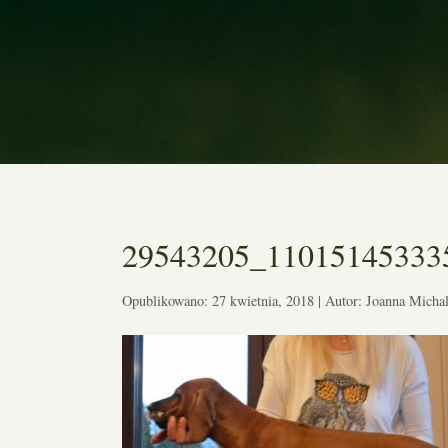
29543205_11015145333
Opublikowano: 27 kwietnia, 2018 | Autor: Joanna Micha