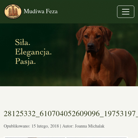
Mudiwa Feza
28125332_610704052609096_19753197
Opublikowano: 15 lutego, 2018 | Autor: Joanna Michalak