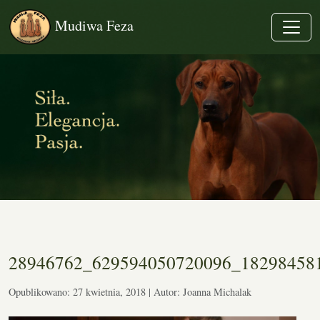
Mudiwa Feza
28946762_629594050720096_18298458
Opublikowano: 27 kwietnia, 2018 | Autor: Joanna Michalak