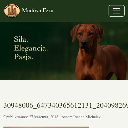
Mudiwa Feza
30948006_647340365612131_20409826
Opublikowano: 27 kwietnia, 2018 | Autor: Joanna Michalak