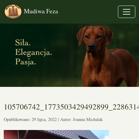
Mudiwa Feza
105706742_1773503429492899_228631
Opublikowano: 29 lipca, 2022 | Autor: Joanna Michalak