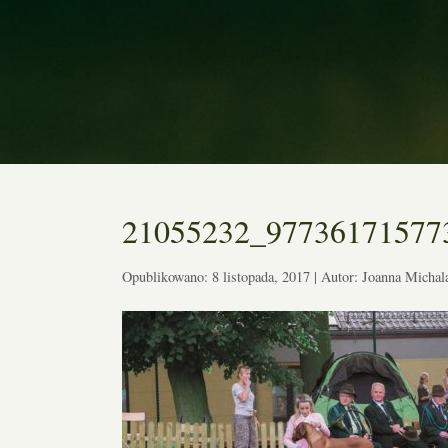
21055232_97736171577
Opublikowano: 8 listopada, 2017 | Autor: Joanna Michal