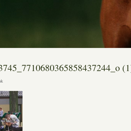
3745_7710680365858437244_o (1
ak