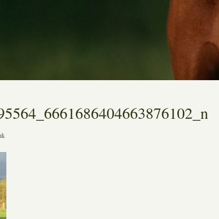
95564_6661686404663876102_n
ak