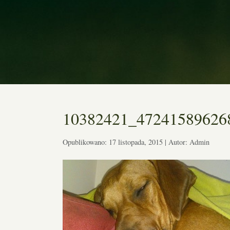
10382421_47241589626
Opublikowano: 17 listopada, 2015 | Autor: Admin