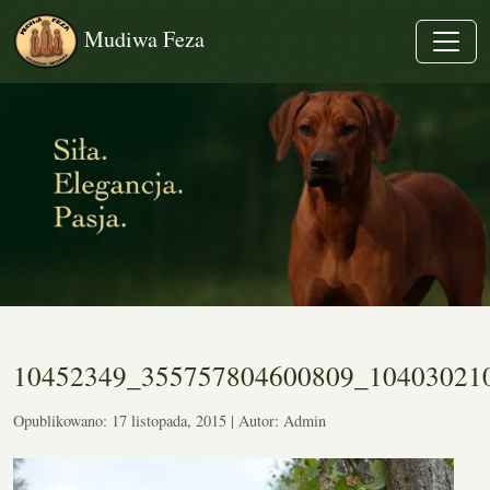
Mudiwa Feza
10452349_355757804600809_10403021
Opublikowano: 17 listopada, 2015 | Autor: Admin