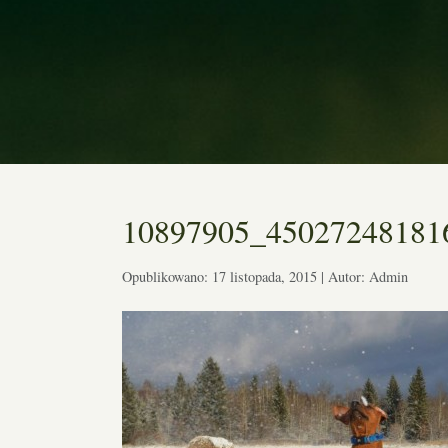
10897905_45027248181
Opublikowano: 17 listopada, 2015 | Autor: Admin