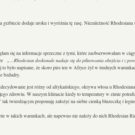
 grzbiecie dodaje uroku i wyróżnia tę rasę. Niezależność Rhodesiana św
nęłam się na informacje sprzeczne z tymi, które zaobserwowałam w ciąg
, że
„…Rhodesian doskonale nadaje się do pilnowania obejścia i z p
j to było napisane, że skoro pies ten w Afryce żył w trudnych warunkac
e bzdudry.
zdecydowanie jest różny od afrykańskiego, okrywa włosa u Rhodesiana 
ego zdrowiu. W naszym klimacie kiedy to temperatury w zimie potrafią
ak twierdzącym proponuję założyć na siebie cienką bluzeczkę i legins
sobie w takich warunkach, ale napewno nie należy do nich Rhodesian R