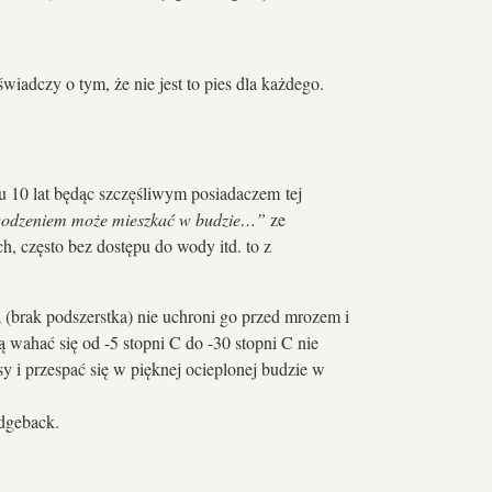
iadczy o tym, że nie jest to pies dla każdego.
u 10 lat będąc szczęśliwym posiadaczem tej
owodzeniem może mieszkać w budzie…”
ze
h, często bez dostępu do wody itd. to z
(brak podszerstka) nie uchroni go przed mrozem i
 wahać się od -5 stopni C do -30 stopni C nie
y i przespać się w pięknej ocieplonej budzie w
idgeback.