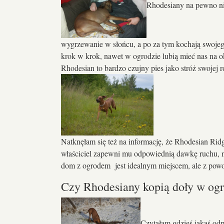
Rhodesiany na pewno nie
wygrzewanie w słońcu, a po za tym kochają swojeg
krok w krok, nawet w ogrodzie lubią mieć nas na o
Rhodesian to bardzo czujny pies jako stróż swojej 
Natknęłam się też na informację, że Rhodesian Rid
właściciel zapewni mu odpowiednią dawkę ruchu, na p
dom z ogrodem jest idealnym miejscem, ale z po
Czy Rhodesiany kopią doły w og
Czytałam gdzieś jakąś od