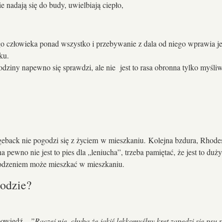
 nadają się do budy, uwielbiają ciepło,
o człowieka ponad wszystko i przebywanie z dala od niego wprawia j
ku.
rodziny napewno się sprawdzi, ale nie jest to rasa obronna tylko myśl
geback nie pogodzi się z życiem w mieszkaniu. Kolejna bzdura, Rhodesi
ewno nie jest to pies dla „leniucha”, trzeba pamiętać, że jest to duży
wodzeniem może mieszkać w mieszkaniu.
rodzie?
powiedź .
..”Raczej nie, chyba,że jakiś lekkomyślny kret zapedzi się p