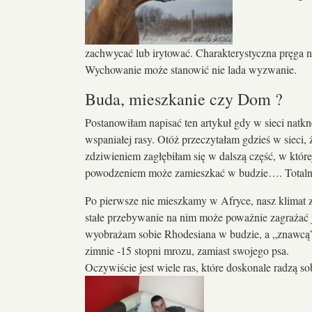
zachwycać lub irytować. Charakterystyczna pręga na
Wychowanie może stanowić nie lada wyzwanie.
Buda, mieszkanie czy Dom ?
Postanowiłam napisać ten artykuł gdy w sieci natk
wspaniałej rasy. Otóż przeczytałam gdzieś w sieci
zdziwieniem zagłębiłam się w dalszą część, w które
powodzeniem może zamieszkać w budzie…. Totaln
Po pierwsze nie mieszkamy w Afryce, nasz klimat 
stałe przebywanie na nim może poważnie zagrażać j
wyobrażam sobie Rhodesiana w budzie, a „znawcą” t
zimnie -15 stopni mrozu, zamiast swojego psa.
Oczywiście jest wiele ras, które doskonale radzą 