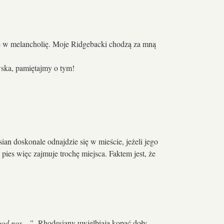
e w melancholię. Moje Ridgebacki chodzą za mną
iwska, pamiętajmy o tym!
an doskonale odnajdzie się w mieście, jeżeli jego
 pies więc zajmuje trochę miejsca. Faktem jest, że
su pod nos…”
Rhodesiany uwielbiają kopać doły,