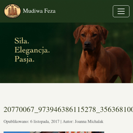
Mudiwa Feza
20770067_973946386115278_35636810
Opublikowano: 6 listopada, 2017 | Autor: Joanna Michalak