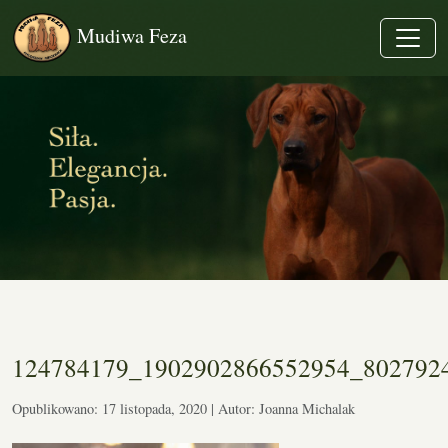
Mudiwa Feza
124784179_1902902866552954_802792
Opublikowano: 17 listopada, 2020 | Autor: Joanna Michalak