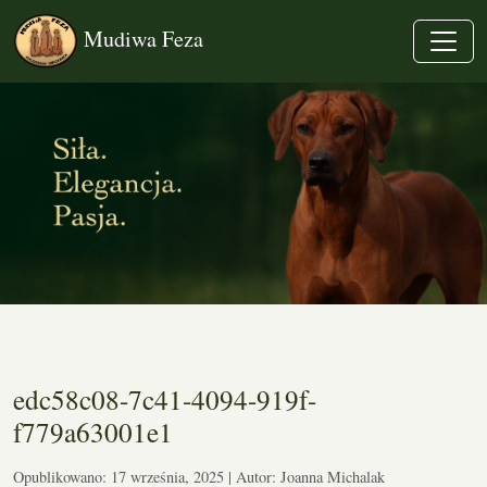
Mudiwa Feza
edc58c08-7c41-4094-919f-
f779a63001e1
Opublikowano: 17 września, 2025 | Autor: Joanna Michalak